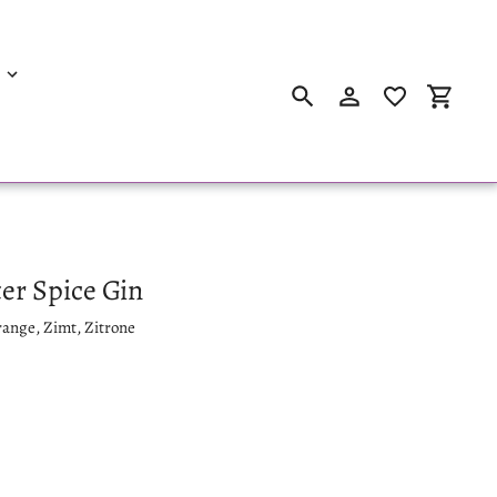
Suchen
Einloggen
Einkau
er Spice Gin
range, Zimt, Zitrone