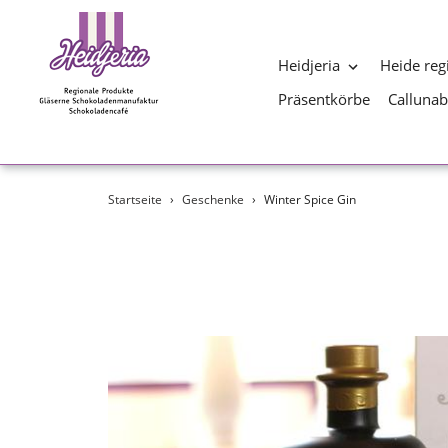
Heidjeria
Heide reg
Präsentkörbe
Calluna
Direkt
Startseite
›
Geschenke
›
Winter Spice Gin
zum
Inhalt