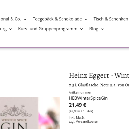
ional & Co.
Teegebäck & Schokolade
Tisch & Schenken
burg
Kurs- und Gruppenprogramm
Blog
Heinz Eggert - Wint
0,5 L Glasflasche, Note u.a. von O
Artikelnummer
HEBWinterSpiceGin
21,49 €
(42,98 € / 1 Liter)
inkl. MwSt.
zzgl.
Versandkosten