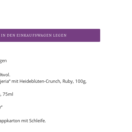
IN DEN EINKAUFSWAGEN LEGEN
ügen
%vol.
jeria“ mit Heideblüten-Crunch, Ruby, 100g,
e, 75ml
e“
appkarton mit Schleife.