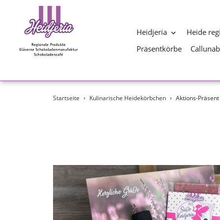
Heidjeria
Heide reg
Präsentkörbe
Calluna
Direkt
Startseite
›
Kulinarische Heidekörbchen
›
Aktions-Präsent
zum
Inhalt