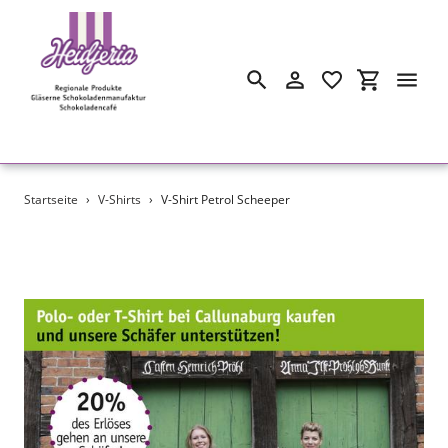
Suchen
Einloggen
Einkaufswa
Direkt
Startseite
›
V-Shirts
›
V-Shirt Petrol Scheeper
zum
Inhalt