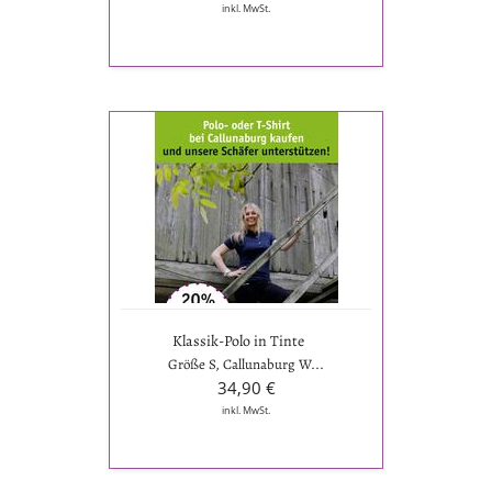
inkl. MwSt.
Klassik-
Polo
in
Tinte
Klassik-Polo in Tinte
Größe S, Callunaburg W...
34,90 €
inkl. MwSt.