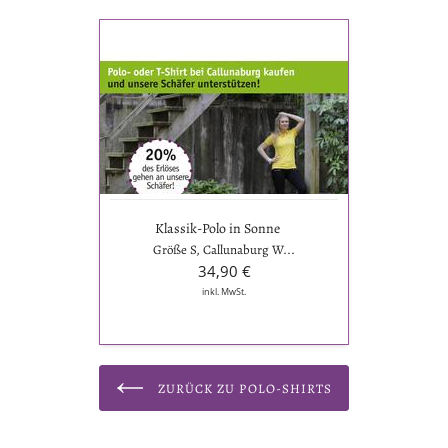
Klassik-
Polo
in
Sonne
Klassik-Polo in Sonne
Größe S, Callunaburg W...
34,90 €
inkl. MwSt.
ZURÜCK ZU POLO-SHIRTS