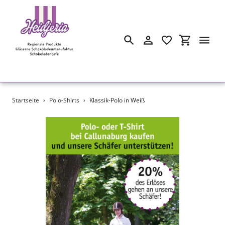
Suchen
Einloggen
Einkaufswa
Direkt
Startseite
›
Polo-Shirts
›
Klassik-Polo in Weiß
zum
Inhalt