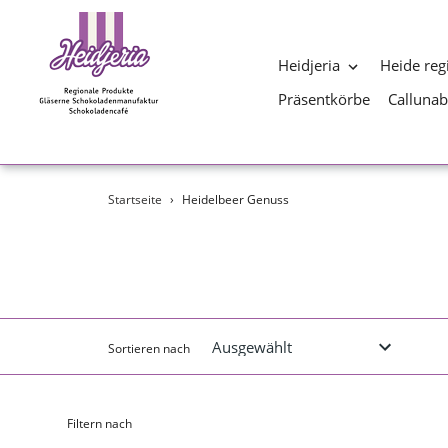
Heidjeria
Heide reg
Präsentkörbe
Calluna
Direkt
Startseite
›
Heidelbeer Genuss
zum
Inhalt
Sortieren nach
Filtern nach