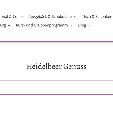
ional & Co.
Teegebäck & Schokolade
Tisch & Schenken
burg
Kurs- und Gruppenprogramm
Blog
S
Heidelbeer Genuss
a
m
m
l
u