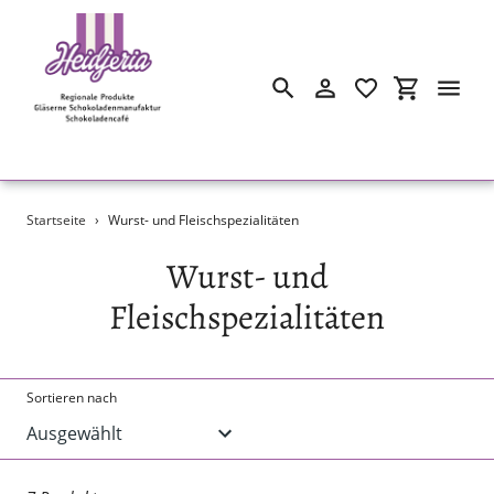
Suchen
Einloggen
Einkaufswa
Direkt
Startseite
›
Wurst- und Fleischspezialitäten
zum
Inhalt
S
Wurst- und
a
Fleischspezialitäten
m
m
Sortieren nach
l
u