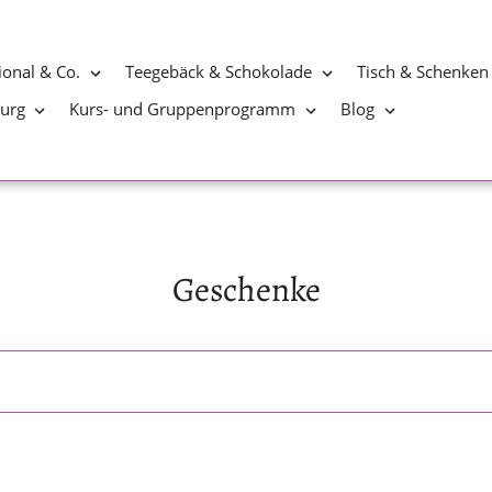
ional & Co.
Teegebäck & Schokolade
Tisch & Schenken
burg
Kurs- und Gruppenprogramm
Blog
S
Geschenke
a
m
m
l