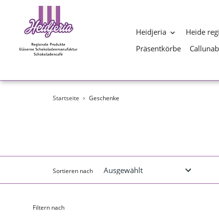
Heidjeria
Heide reg
Präsentkörbe
Calluna
Direkt
Startseite
›
Geschenke
zum
Inhalt
Sortieren nach
Filtern nach