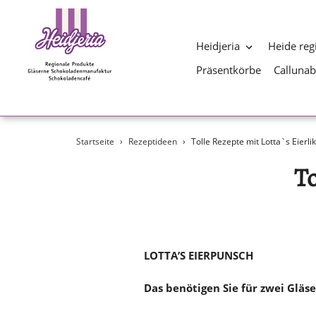
Heidjeria
Heide reg
Präsentkörbe
Calluna
Direkt
Startseite
›
Rezeptideen
›
Tolle Rezepte mit Lotta`s Eierlik
zum
Inhalt
To
LOTTA’S EIERPUNSCH
Das benötigen Sie für zwei Gläse