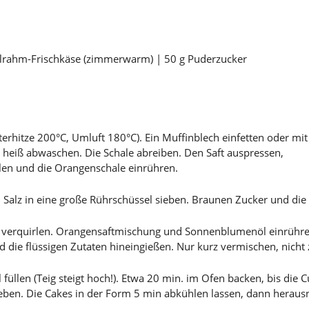
elrahm-Frischkäse (zimmerwarm) | 50 g Puderzucker
rhitze 200°C, Umluft 180°C). Ein Muffinblech einfetten oder mit
heiß abwaschen. Die Schale abreiben. Den Saft auspressen,
llen und die Orangenschale einrühren.
 Salz in eine große Rührschüssel sieben. Braunen Zucker und di
t verquirlen. Orangensaftmischung und Sonnenblumenöl einrühren
 die flüssigen Zutaten hineingießen. Nur kurz vermischen, nicht 
 füllen (Teig steigt hoch!). Etwa 20 min. im Ofen backen, bis die
geben. Die Cakes in der Form 5 min abkühlen lassen, dann hera
.