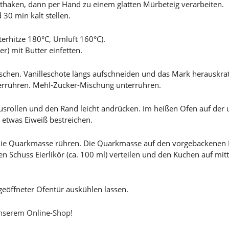
haken, dann per Hand zu einem glatten Mürbeteig verarbeiten.
30 min kalt stellen.
erhitze 180°C, Umluft 160°C).
) mit Butter einfetten.
schen. Vanilleschote längs aufschneiden und das Mark herauskrat
verrühren. Mehl-Zucker-Mischung unterrühren.
usrollen und den Rand leicht andrücken. Im heißen Ofen auf der 
 etwas Eiweiß bestreichen.
r die Quarkmasse rühren. Die Quarkmasse auf den vorgebackene
 Schuss Eierlikör (ca. 100 ml) verteilen und den Kuchen auf mitt
 geöffneter Ofentür auskühlen lassen.
unserem Online-Shop!