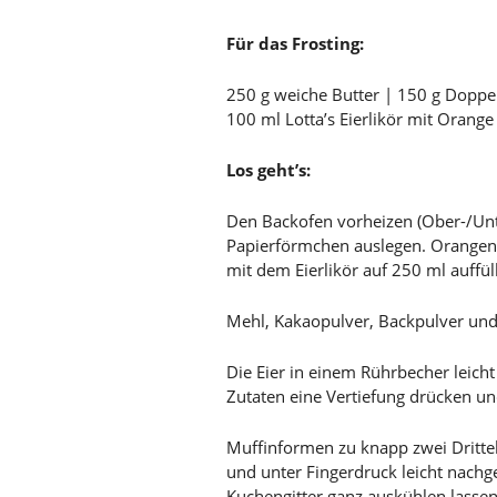
Für das Frosting:
250 g weiche Butter | 150 g Dopp
100 ml Lotta’s Eierlikör mit Orange
Los geht’s:
Den Backofen vorheizen (Ober-/Unte
Papierförmchen auslegen. Orangen 
mit dem Eierlikör auf 250 ml auffü
Mehl, Kakaopulver, Backpulver und
Die Eier in einem Rührbecher leich
Zutaten eine Vertiefung drücken und
Muffinformen zu knapp zwei Drittel
und unter Fingerdruck leicht nach
Kuchengitter ganz auskühlen lassen