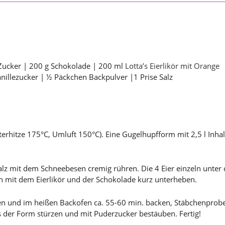
 Zucker | 200 g Schokolade | 200 ml
Lotta’s Eierlikör mit Orange
nillezucker | ½ Päckchen Backpulver |1 Prise Salz
rhitze 175°C, Umluft 150°C). Eine Gugelhupfform mit 2,5 l Inhal
.
Salz mit dem Schneebesen cremig rühren. Die 4 Eier einzeln unter
mit dem Eierlikör und der Schokolade kurz unterheben.
llen und im heißen Backofen ca. 55-60 min. backen, Stäbchenpr
 der Form stürzen und mit Puderzucker bestäuben. Fertig!