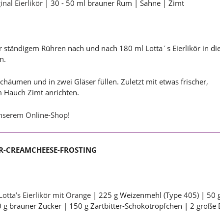
inal Eierlikör
| 30 - 50 ml brauner Rum | Sahne | Zimt
 ständigem Rühren nach und nach 180 ml Lotta´s Eierlikör in di
n.
häumen und in zwei Gläser füllen. Zuletzt mit etwas frischer,
 Hauch Zimt anrichten.
unserem Online-Shop!
ÖR-CREAMCHEESE-FROSTING
Lotta’s Eierlikör mit Orange
| 225 g Weizenmehl (Type 405) | 50 
0 g brauner Zucker | 150 g Zartbitter-Schokotröpfchen | 2 große 