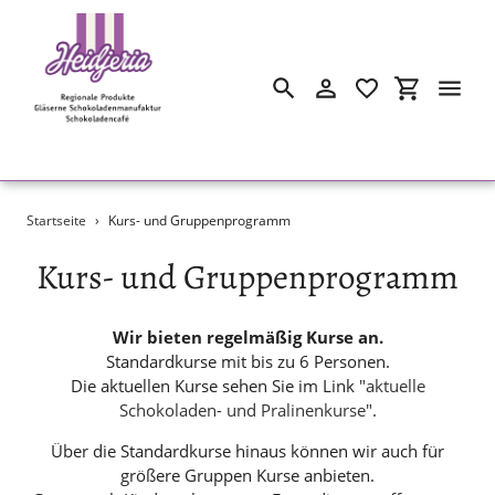
Suchen
Einloggen
Einkaufswa
Direkt
Startseite
›
Kurs- und Gruppenprogramm
zum
Inhalt
S
Kurs- und Gruppenprogramm
a
Wir bieten regelmäßig Kurse an.
m
Standardkurse mit bis zu 6 Personen.
Die aktuellen Kurse sehen Sie im Link
"aktuelle
m
Schokoladen- und Pralinenkurse"
.
l
Über die Standardkurse hinaus können wir auch für
u
größere Gruppen Kurse anbieten.