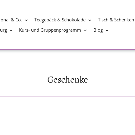
ional & Co.
Teegebäck & Schokolade
Tisch & Schenken
burg
Kurs- und Gruppenprogramm
Blog
S
Geschenke
a
m
m
l