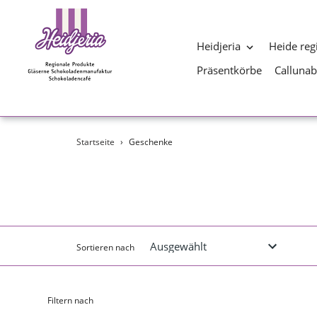
Heidjeria
Heide reg
Präsentkörbe
Calluna
Direkt
Startseite
›
Geschenke
zum
Inhalt
Sortieren nach
Filtern nach