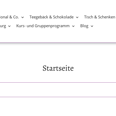
ional & Co.
Teegebäck & Schokolade
Tisch & Schenken
burg
Kurs- und Gruppenprogramm
Blog
S
Startseite
a
m
m
l
u