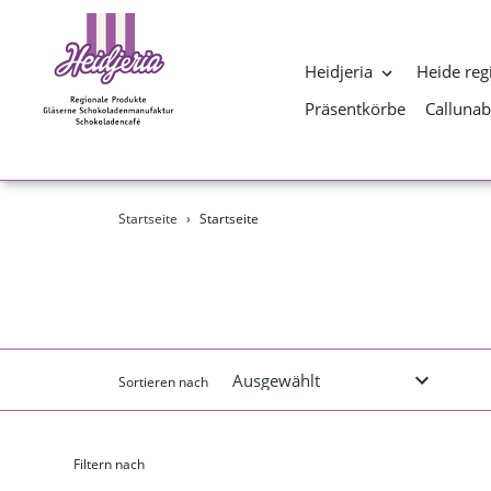
Heidjeria
Heide reg
Präsentkörbe
Calluna
Direkt
Startseite
›
Startseite
zum
Inhalt
Sortieren nach
Filtern nach