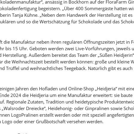
hokoladenmanufaktur“, ansässig in Bockhorn auf der FloraFarm G
hokoladenfertigung begeistern. „Über 400 Sommergäste hatten w
berin Tanja Kühne. „Neben dem Handwerk der Herstellung ist es 
uklären und so die Wertschätzung für Schokolade und das Scho
ft die Manufaktur neben ihren regulären Öffnungszeiten jetzt in 
hr bis 15 Uhr. Geboten werden zwei Live-Vorführungen, jeweils
 Herstellung. Außerdem bereitet das Team der „Süßen Heidjerin“
 für die Weihnachtszeit bestellt werden können: große und klein
d Trüffel und weihnachtliches Teegebäck. Natürlich gibt es auch
einigen Jahren den Hofladen und Online-Shop „Heidjeria“ mit ei
 Ende 2024 die Heidjeria um eine Manufaktur erweitert: sie baut
. Regionale Zutaten, Tradition und heidetypische Produktentwic
s „Walsroder Dreiecke“, Heidehonig- oder Ginpralinen sowie Sch
önnen LogoPralinen erstellt werden oder mit speziell angefertigt
 Logo oder einer Grußbotschaft versehen werden.