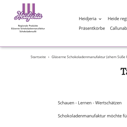
Heidjeria
Heide reg
Präsentkörbe
Calluna
Direkt
Startseite
›
Gläserne Schokoladenmanufaktur (ehem Süße H
zum
Inhalt
T
Schauen - Lernen - Wertschätzen
Schokoladenmanufaktur möchte fü