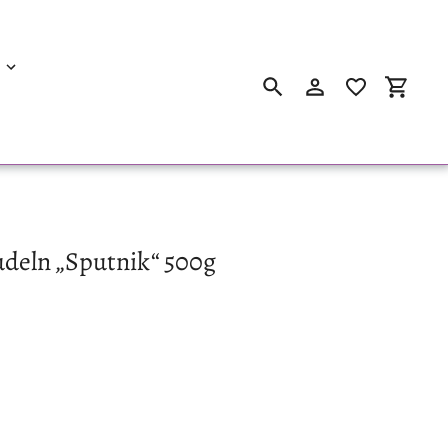
Suchen
Einloggen
Einkau
udeln „Sputnik“ 500g