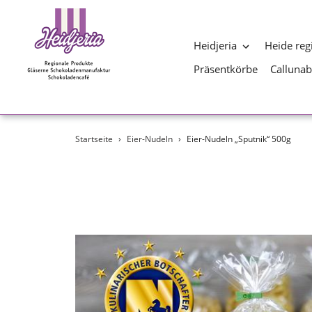
Heidjeria
Heide reg
Präsentkörbe
Calluna
Direkt
Startseite
›
Eier-Nudeln
›
Eier-Nudeln „Sputnik“ 500g
zum
Inhalt