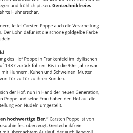
egen und fröhlich picken.
Gentechnikfreies
ährte Hühnerschar.
ern, leitet Carsten Poppe auch die Verarbeitung
. Der Lohn dafür ist die schöne goldgelbe Farbe
udeln.
ld
ng des Hof Poppe in Frankenfeld im idyllischen
uf 1437 zurück führen. Bis in die 90er Jahre war
eb mit Hühnern, Kühen und Schweinen. Mutter
von Tür zu Tür zu ihren Kunden.
t sich der Hof, nun in Hand der neuen Generation,
en Poppe und seine Frau haben den Hof auf die
tellung von Nudeln umgestellt.
en hochwertige Eier.“
Carsten Poppe ist von
osophie fest überzeugt. Gentechnikfreie
 mit überdachtem Auslauf, der auch liebevoll