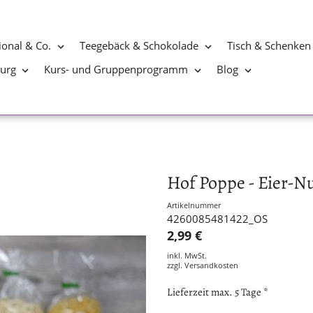
ional & Co.
Teegebäck & Schokolade
Tisch & Schenken
burg
Kurs- und Gruppenprogramm
Blog
Hof Poppe - Eier-N
Artikelnummer
4260085481422_OS
2,99 €
inkl. MwSt.
zzgl.
Versandkosten
Lieferzeit max. 5 Tage *