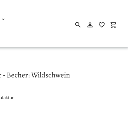
Suchen
Einloggen
Einkau
 - Becher: Wildschwein
faktur