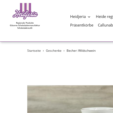
Heidjeria
Heide reg
Präsentkörbe
Calluna
Direkt
Startseite
›
Geschenke
›
Becher: Wildschwein
zum
Inhalt