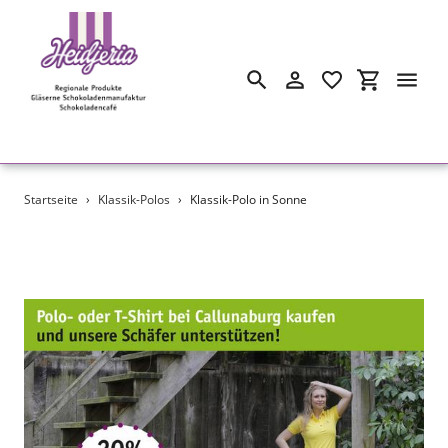
Suchen
Einloggen
Einkaufswa
Direkt
Startseite
›
Klassik-Polos
›
Klassik-Polo in Sonne
zum
Inhalt