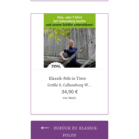
Klassik-
Polo
in
Tinte
Klassik-Polo in Tinte
Größe S, Callunaburg W...
34,90 €
inkl. MwSt.
ZURÜCK ZU KLASSIK-
POLOS