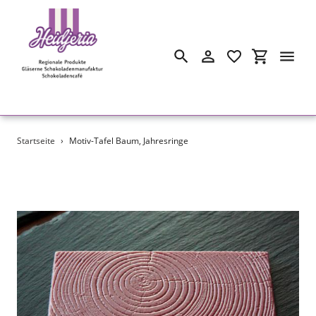
Suchen
Einloggen
Einkaufswa
Direkt
Startseite
›
Motiv-Tafel Baum, Jahresringe
zum
Inhalt