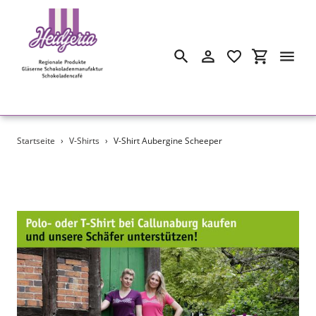
Suchen
Einloggen
Einkaufswa
Direkt
Startseite
›
V-Shirts
›
V-Shirt Aubergine Scheeper
zum
Inhalt