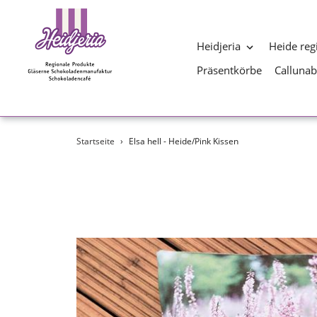
Heidjeria
Heide reg
Präsentkörbe
Calluna
Direkt
Startseite
›
Elsa hell - Heide/Pink Kissen
zum
Inhalt