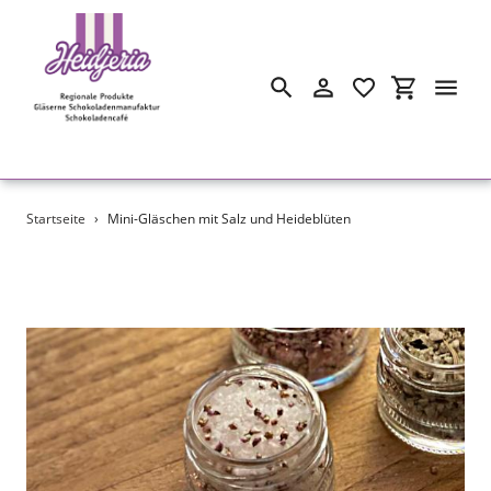
Suchen
Einloggen
Einkaufswa
Direkt
Startseite
›
Mini-Gläschen mit Salz und Heideblüten
zum
Inhalt