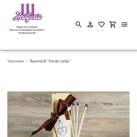
Suchen
Einloggen
Einkaufswa
Direkt
Startseite
›
Raumduft "Heide Liebe"
zum
Inhalt