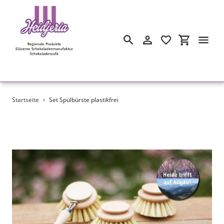
Suchen
Einloggen
Einkaufswa
Direkt
Startseite
›
Set Spülbürste plastikfrei
zum
Inhalt