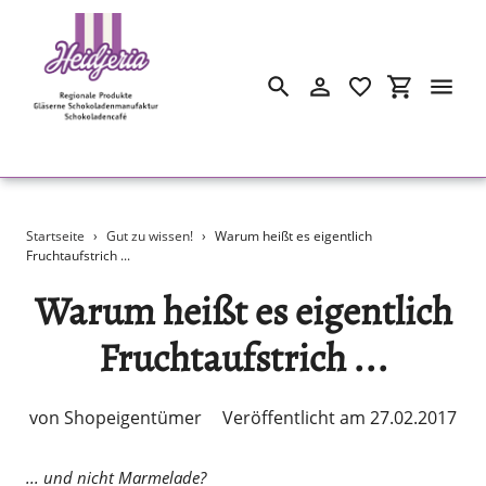
Suchen
Einloggen
Einkaufswa
Direkt
Startseite
›
Gut zu wissen!
›
Warum heißt es eigentlich
zum
Fruchtaufstrich ...
Inhalt
Warum heißt es eigentlich
Fruchtaufstrich ...
von Shopeigentümer
Veröffentlicht am 27.02.2017
... und nicht Marmelade?