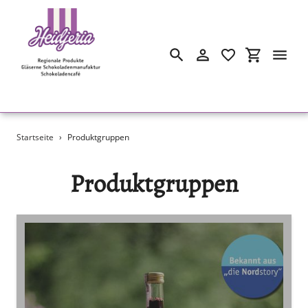
Suchen
Einloggen
Einkaufswa
Direkt
Startseite
›
Produktgruppen
zum
Inhalt
Produktgruppen