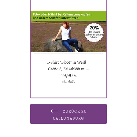
T-
Shirt
"Blööt"
in
Weiß
T-Shirt "Blööt" in Weiß
Größe S, Erikablööt mi...
19,90 €
inkl. MwSt.
ZURÜCK ZU
CALLUNABURG