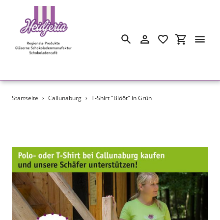
Suchen
Einloggen
Einkaufswa
Direkt
Startseite
›
Callunaburg
›
T-Shirt "Blööt" in Grün
zum
Inhalt