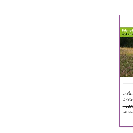
T-
Shirt
"Sch
in
Wei
T-Shi
Größe 
16,9
inkl. Mw