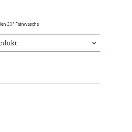
len 30° Feinwäsche
odukt
M