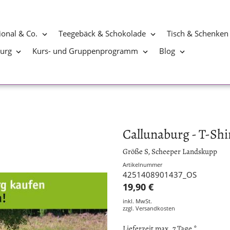
ional & Co.
Teegebäck & Schokolade
Tisch & Schenken
burg
Kurs- und Gruppenprogramm
Blog
Callunaburg - T-Shi
Größe S, Scheeper Landskupp
Artikelnummer
4251408901437_OS
19,90 €
inkl. MwSt.
zzgl.
Versandkosten
Lieferzeit max. 7 Tage *