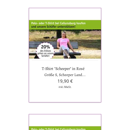
T-
Shirt
"Scheeper"
in
Rosé
T-Shirt "Scheeper" in Rosé
Größe S, Scheeper Land...
19,90 €
inkl. MwSt.
T-
Shirt