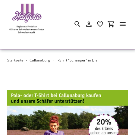
Suchen
Einloggen
Einkaufswa
Direkt
Startseite
›
Callunaburg
›
T-Shirt "Scheeper" in Lila
zum
Inhalt