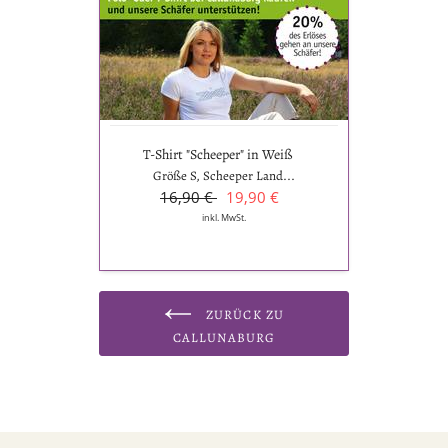
"Scheeper"
in
Weiß
T-Shirt "Scheeper" in Weiß
Größe S, Scheeper Land...
16,90 €
19,90 €
inkl. MwSt.
ZURÜCK ZU
CALLUNABURG