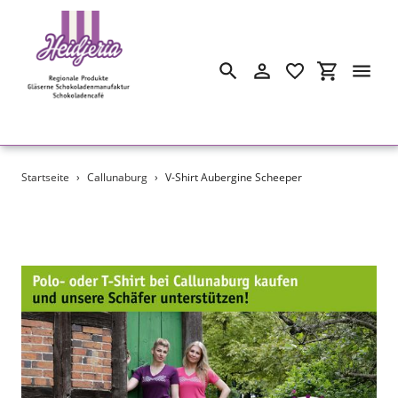
Suchen
Einloggen
Einkaufswa
Direkt
Startseite
›
Callunaburg
›
V-Shirt Aubergine Scheeper
zum
Inhalt