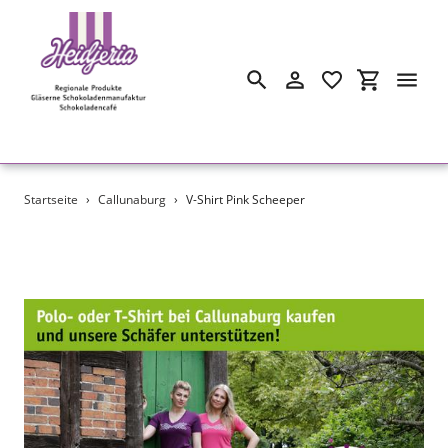
Suchen
Einloggen
Einkaufswa
Direkt
Startseite
›
Callunaburg
›
V-Shirt Pink Scheeper
zum
Inhalt