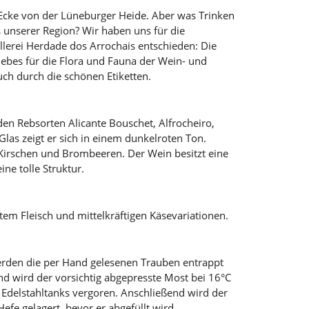
e Ecke von der Lüneburger Heide. Aber was Trinken
 unserer Region? Wir haben uns für die
lerei Herdade dos Arrochais entschieden: Die
iebes für die Flora und Fauna der Wein- und
auch durch die schönen Etiketten.
den Rebsorten Alicante Bouschet, Alfrocheiro,
las zeigt er sich in einem dunkelroten Ton.
irschen und Brombeeren. Der Wein besitzt eine
ne tolle Struktur.
otem Fleisch und mittelkräftigen Käsevariationen.
 werden die per Hand gelesenen Trauben entrappt
d wird der vorsichtig abgepresste Most bei 16°C
 Edelstahltanks vergoren. Anschließend wird der
efe gelagert, bevor er abgefüllt wird.