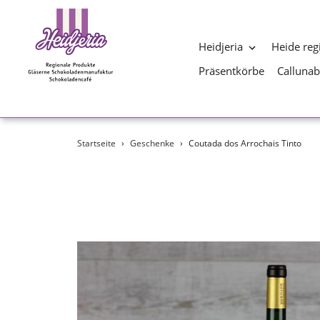
Heidjeria
Heide reg
Präsentkörbe
Calluna
Direkt
Startseite
›
Geschenke
›
Coutada dos Arrochais Tinto
zum
Inhalt