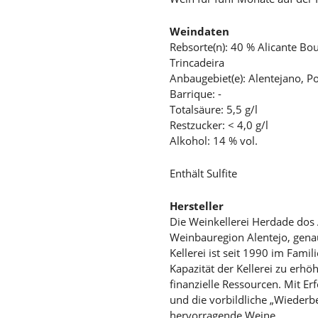
Weindaten
Rebsorte(n): 40 % Alicante Bo
Trincadeira
Anbaugebiet(e): Alentejano, P
Barrique: -
Totalsäure: 5,5 g/l
Restzucker: < 4,0 g/l
Alkohol: 14 % vol.
Enthält Sulfite
Hersteller
Die Weinkellerei Herdade dos A
Weinbauregion Alentejo, gena
Kellerei ist seit 1990 im Fami
Kapazität der Kellerei zu erhö
finanzielle Ressourcen. Mit Er
und die vorbildliche „Wiederb
hervorragende Weine.