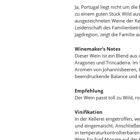
Ja, Portugal liegt nicht um di
zu einem guten Stück Wild aus
ausgezeichneten Weine der Kel
Leidenschaft des Familienbetr
Jagdregion, zeigt die Familie 
Winemaker‘s Notes
Dieser Wein ist ein Blend aus 
Aragones und Trincadeira. Im G
Aromen von Johannisbeeren, K
beeindruckende Balance und ei
Empfehlung
Der Wein passt toll zu Wild, r
Vinifikation
In der Kellerei eingetroffen,
und eingemaischt. Anschließen
in temperaturkontrollierbaren
Wein für fünf Monate auf der H