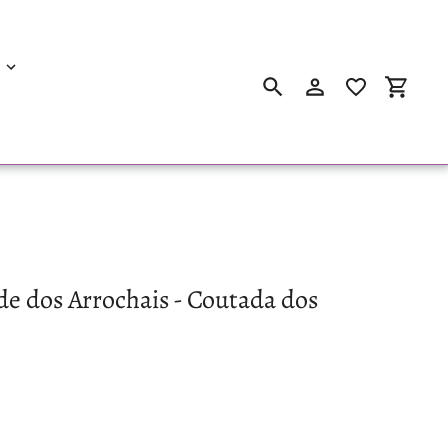
Suchen
Einloggen
Einkau
e dos Arrochais - Coutada dos