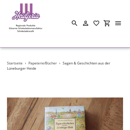
Suchen
Einloggen
Einkaufswa
Direkt
Startseite
›
Papeterie/Bücher
›
Sagen & Geschichten aus der
zum
Lüneburger Heide
Inhalt