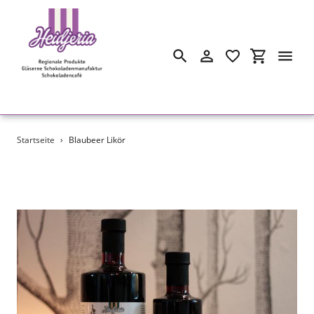
Suchen
Einloggen
Einkaufswa
Direkt
Startseite
›
Blaubeer Likör
zum
Inhalt