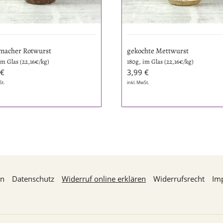
macher Rotwurst
gekochte Mettwurst
im Glas (22,16€/kg)
180g, im Glas (22,16€/kg)
 €
3,99 €
St.
inkl. MwSt.
en
Datenschutz
Widerruf online erklären
Widerrufsrecht
Im