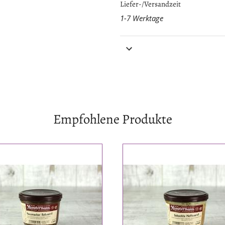
Liefer-/Versandzeit
1-7 Werktage
Nährwerte bei 100g
Empfohlene Produkte
smacher
gekochte
urst
Mettwurst