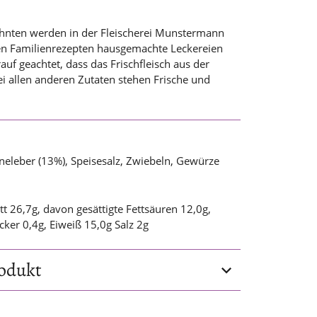
zehnten werden in der Fleischerei Munstermann
len Familienrezepten hausgemachte Leckereien
arauf geachtet, dass das Frischfleisch aus der
i allen anderen Zutaten stehen Frische und
neleber (13%), Speisesalz, Zwiebeln, Gewürze
t 26,7g, davon gesättigte Fettsäuren 12,0g,
ker 0,4g, Eiweiß 15,0g Salz 2g
odukt
Schweinefleisch (84%),