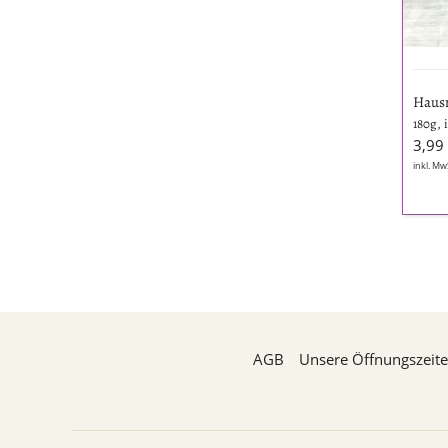
Haus
180g, 
3,99
inkl. Mw
AGB
Unsere Öffnungszeit