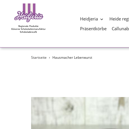
Heidjeria
Heide reg
Präsentkörbe
Calluna
Direkt
Startseite
›
Hausmacher Leberwurst
zum
Inhalt