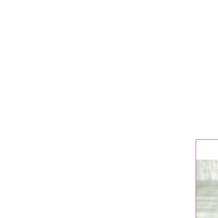
Hau
Rotw