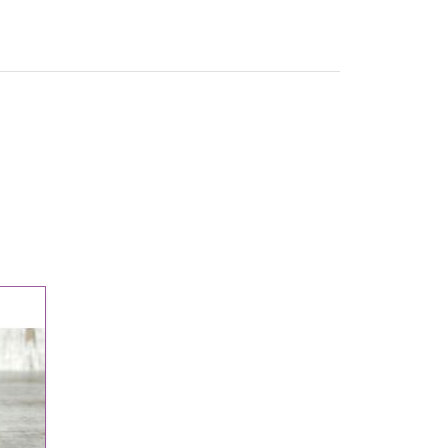
Schweineleber (13%), Speisesalz,
Zwiebeln, Gewürze
Brennwert 1261kJ/301kcal, Fett
26,7g, davon gesättigte Fettsäuren
12,0g, Kohlenhydrate 0,9g, davon
Zucker 0,4g, Eiweiß 15,0g Salz 2g