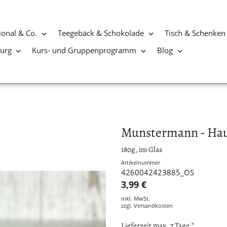
ional & Co.
Teegebäck & Schokolade
Tisch & Schenken
burg
Kurs- und Gruppenprogramm
Blog
Munstermann - Ha
180g, im Glas
Artikelnummer
4260042423885_OS
3,99 €
inkl. MwSt.
zzgl.
Versandkosten
Lieferzeit max. 7 Tage *