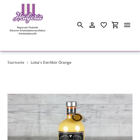
Suchen
Einloggen
Einkaufswa
Direkt
Startseite
›
Lotta's Eierlikör Orange
zum
Inhalt