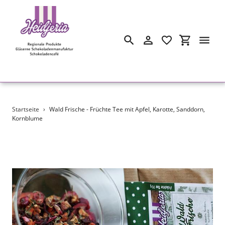
Suchen
Einloggen
Einkaufswa
Direkt
Startseite
›
Wald Frische - Früchte Tee mit Apfel, Karotte, Sanddorn,
zum
Kornblume
Inhalt